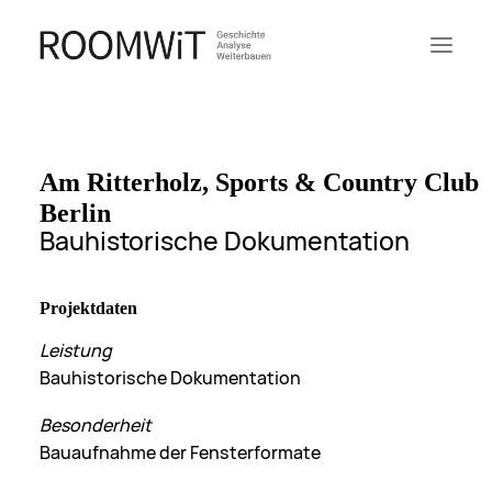
Start
Projekte
Am Ritterholz, Sports & Country Club
Leistungen
Berlin
Bauhistorische Dokumentation
Search
Projektdaten
Über uns
Leistung
Kontakt
Bauhistorische Dokumentation
Referenzen
Netzwerk
Besonderheit
[BEST]
Bauaufnahme der Fensterformate